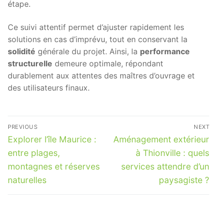
étape.
Ce suivi attentif permet d’ajuster rapidement les
solutions en cas d’imprévu, tout en conservant la
solidité
générale du projet. Ainsi, la
performance
structurelle
demeure optimale, répondant
durablement aux attentes des maîtres d’ouvrage et
des utilisateurs finaux.
Navigation
PREVIOUS
NEXT
de
Previous
Next
Explorer l’île Maurice :
Aménagement extérieur
post:
post:
l’article
entre plages,
à Thionville : quels
montagnes et réserves
services attendre d’un
naturelles
paysagiste ?