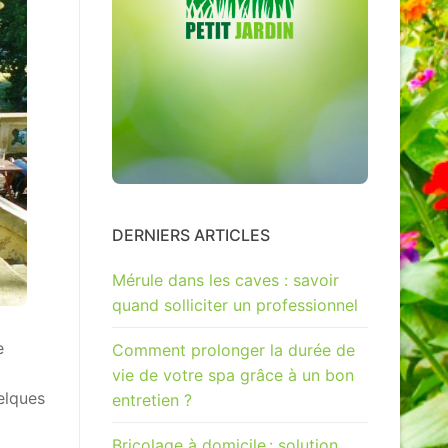
DERNIERS ARTICLES
Mérule dans les caves : savoir
quand solliciter un professionnel
e
Comment prolonger la durée de
vie de votre spa grâce à un bon
uelques
entretien ?
Bricolage à domicile : solution