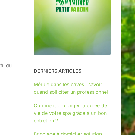
fil du
DERNIERS ARTICLES
Mérule dans les caves : savoir
quand solliciter un professionnel
Comment prolonger la durée de
vie de votre spa grâce à un bon
entretien ?
Bricolage à domicile : solution