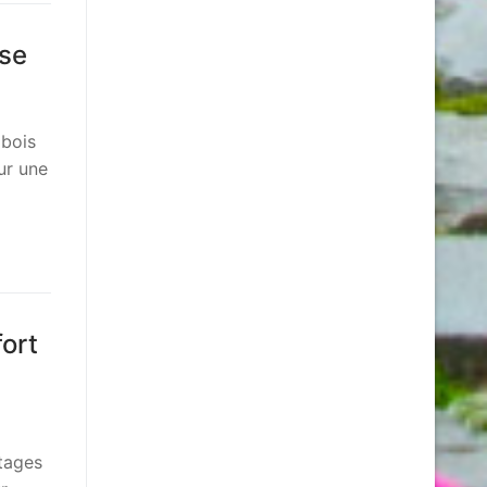
sse
 bois
ur une
fort
étages