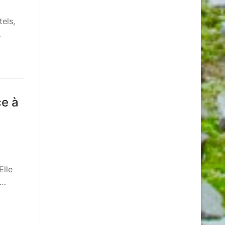
tels,
…
ce à
Elle
e…