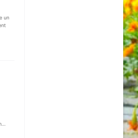
e un
ent
un…